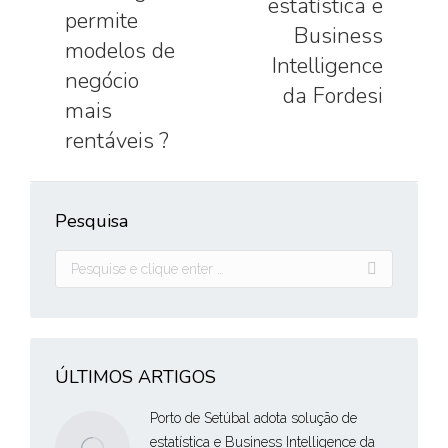
estatística e
anterior:
seguinte:
permite
Business
modelos de
Intelligence
negócio
da Fordesi
mais
rentáveis ?
Pesquisa
Pesquisar:
ÚLTIMOS ARTIGOS
Porto de Setúbal adota solução de
estatística e Business Intelligence da