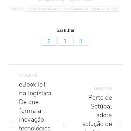
Tópicos:
business intelligence
Gestão portuária
porto de setúbal
partilhar
Share
Share
Share
on
on
on
LinkedIn
Facebook
Twitter
Navegação
ANTERIOR
de
eBook IoT
SEGUINTE
na logística.
post:
Porto de
De que
Setúbal
forma a
adota
inovação
solução de
tecnológica
Artigo
Artigo