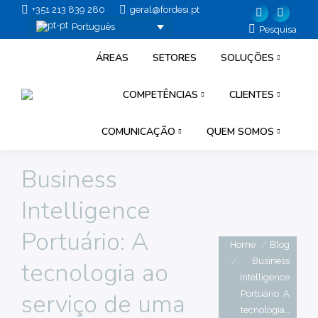
+351 213 839 280
geral@fordesi.pt
Facebook
Linkedi
Português
Pesquisar:
Pesquisa
page
page
ÁREAS
SETORES
SOLUÇÕES
opens
opens
in
in
COMPETÊNCIAS
CLIENTES
new
new
window
windo
COMUNICAÇÃO
QUEM SOMOS
Business
Intelligence
Portuário: A
Você está aqui:
Home
Blog
Business
tecnologia ao
Intelligence
Portuário: A
serviço de uma
tecnologia…