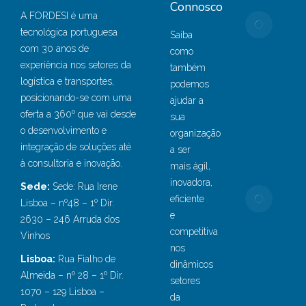
Connosco
A FORDESI é uma
Port
tecnológica portuguesa
Setú
Saiba
com 30 anos de
adot
como
experiência nos setores da
solu
também
logística e transportes,
estat
podemos
posicionando-se com uma
e Bu
ajudar a
oferta a 360º que vai desde
Intel
sua
o desenvolvimento e
da F
organização
integração de soluções até
Sete
a ser
à consultoria e inovação.
18, 
mais ágil,
inovadora,
Sede:
Sede: Rua Irene
Ford
eficiente
Lisboa – nº48 – 1º Dir.
inve
e
2630 – 246 Arruda dos
mais
competitiva
Vinhos
€1M
nos
proje
Lisboa:
Rua Fialho de
dinâmicos
disr
Almeida – nº 28 – 1º Dir.
setores
de I
1070 – 129 Lisboa –
da
para