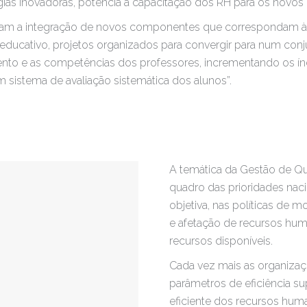
gias inovadoras, potencia a capacitação dos RH para os novos 
litam a integração de novos componentes que correspondam à
ducativo, projetos organizados para convergir para num conju
nto e as competências dos professores, incrementando os índ
m sistema de avaliação sistemática dos alunos”.
A temática da Gestão de Q
quadro das prioridades nac
objetiva, nas políticas de 
e afetação de recursos hu
recursos disponíveis.
Cada vez mais as organizaç
parâmetros de eficiência s
eficiente dos recursos hum