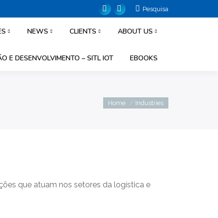
Search:
Pesquisa
Facebook
Linkedin
page
page
ES
NEWS
CLIENTS
ABOUT US
opens
opens
in
in
O E DESENVOLVIMENTO – SITL IOT
EBOOKS
new
new
window
window
You are here:
Home
Industries
ções que atuam nos setores da logística e