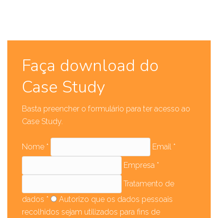
Silos de Leixões»
Miguel Tomé, Gerente e Diretor de Operações da SdL
Faça download do
Case Study
Basta preencher o formulário para ter acesso ao
Case Study.
Nome *
Email *
Empresa *
Tratamento de
dados *
Autorizo que os dados pessoais
recolhidos sejam utilizados para fins de