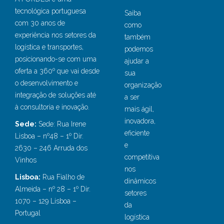
tecnológica portuguesa
Saiba
com 30 anos de
como
experiência nos setores da
também
logística e transportes,
podemos
posicionando-se com uma
ajudar a
oferta a 360º que vai desde
sua
o desenvolvimento e
organização
integração de soluções até
a ser
à consultoria e inovação.
mais ágil,
inovadora,
Sede:
Sede: Rua Irene
eficiente
Lisboa – nº48 – 1º Dir.
e
2630 – 246 Arruda dos
competitiva
Vinhos
nos
Lisboa:
Rua Fialho de
dinâmicos
Almeida – nº 28 – 1º Dir.
setores
1070 – 129 Lisboa –
da
Portugal
logística