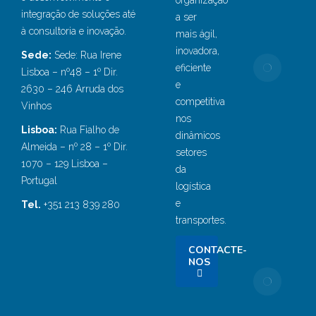
organização
integração de soluções até
Sete
a ser
à consultoria e inovação.
18, 
mais ágil,
inovadora,
Sede:
Sede: Rua Irene
Ford
eficiente
Lisboa – nº48 – 1º Dir.
inve
e
2630 – 246 Arruda dos
mais
competitiva
Vinhos
€1M
nos
proje
Lisboa:
Rua Fialho de
dinâmicos
disr
Almeida – nº 28 – 1º Dir.
setores
de I
1070 – 129 Lisboa –
da
para
Portugal
logística
term
e
Tel.
+351 213 839 280
logís
transportes.
Dez
13, 
CONTACTE-
NOS
FOR
otim
efici