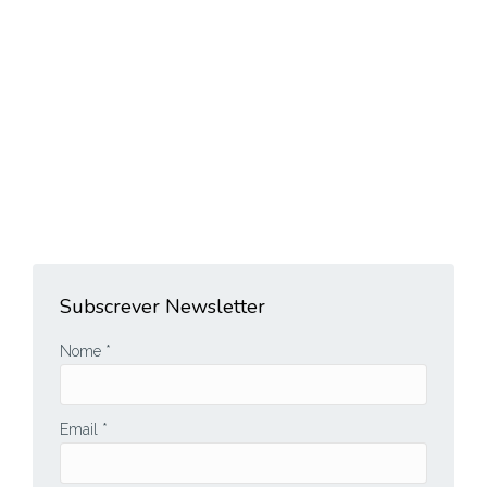
de Abastecimento – Nova Era,
Novos Desafios, decorreu no
Centro de Negócios da ZILS.
Notícias
A FORDESI foi um dos promotores e oradores da
conferência Logística e Cadeias de Abastecimento…
Ver mais
Subscrever Newsletter
Nome *
Email *