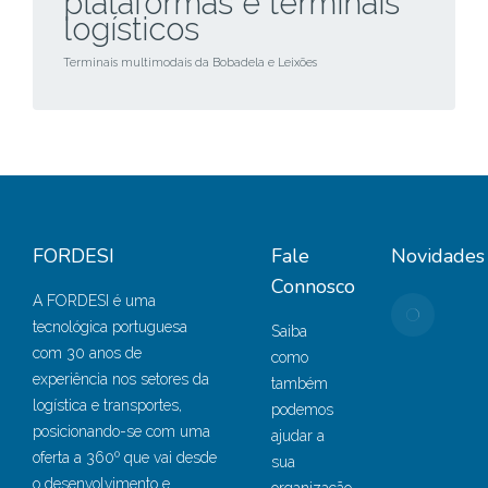
plataformas e terminais
logísticos
Terminais multimodais da Bobadela e Leixões
FORDESI
Fale
Novidades
Connosco
A FORDESI é uma
Port
tecnológica portuguesa
Setú
Saiba
com 30 anos de
adot
como
experiência nos setores da
solu
também
logística e transportes,
estat
podemos
posicionando-se com uma
e Bu
ajudar a
oferta a 360º que vai desde
Intel
sua
o desenvolvimento e
da F