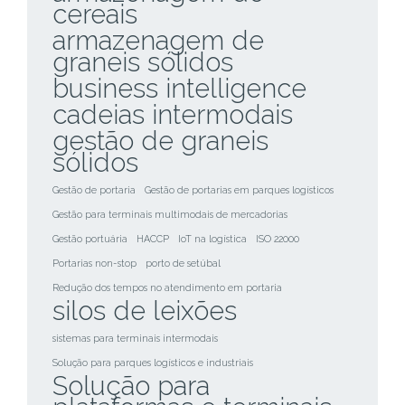
cereais
armazenagem de
graneis sólidos
business intelligence
cadeias intermodais
gestão de graneis
sólidos
Gestão de portaria
Gestão de portarias em parques logísticos
Gestão para terminais multimodais de mercadorias
Gestão portuária
HACCP
IoT na logística
ISO 22000
Portarias non-stop
porto de setúbal
Redução dos tempos no atendimento em portaria
silos de leixões
sistemas para terminais intermodais
Solução para parques logísticos e industriais
Solução para