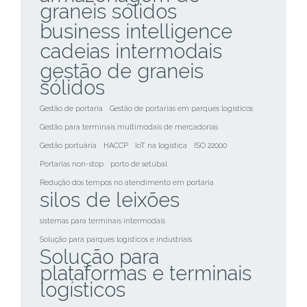
graneis sólidos
business intelligence
cadeias intermodais
gestão de graneis
sólidos
Gestão de portaria
Gestão de portarias em parques logísticos
Gestão para terminais multimodais de mercadorias
Gestão portuária
HACCP
IoT na logística
ISO 22000
Portarias non-stop
porto de setúbal
Redução dos tempos no atendimento em portaria
silos de leixões
sistemas para terminais intermodais
Solução para parques logísticos e industriais
Solução para
plataformas e terminais
logísticos