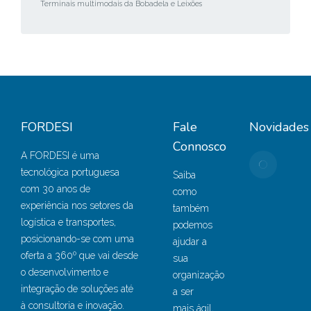
Terminais multimodais da Bobadela e Leixões
FORDESI
Fale
Novidades
Connosco
A FORDESI é uma
Port
tecnológica portuguesa
Setú
Saiba
com 30 anos de
adot
como
experiência nos setores da
solu
também
logística e transportes,
estat
podemos
posicionando-se com uma
e Bu
ajudar a
oferta a 360º que vai desde
Intel
sua
o desenvolvimento e
da F
organização
integração de soluções até
Sete
a ser
à consultoria e inovação.
18, 
mais ágil,