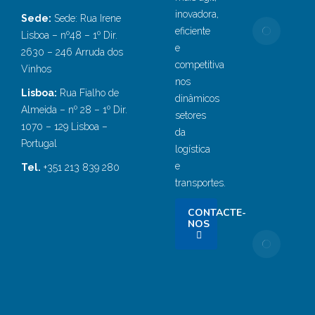
inovadora,
Sede:
Sede: Rua Irene
Ford
eficiente
Lisboa – nº48 – 1º Dir.
inve
e
2630 – 246 Arruda dos
mais
competitiva
Vinhos
€1M
nos
proje
Lisboa:
Rua Fialho de
dinâmicos
disr
Almeida – nº 28 – 1º Dir.
setores
de I
1070 – 129 Lisboa –
da
para
Portugal
logística
term
e
Tel.
+351 213 839 280
logís
transportes.
Dez
13, 
CONTACTE-
NOS
FOR
otim
efici
oper
da S