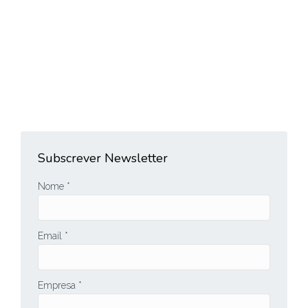
suas portarias
Blog
As portarias de qualquer área logística são a fronteira
e a face exterior, muitas vezes…
Ver mais
Subscrever Newsletter
Nome *
Email *
Empresa *